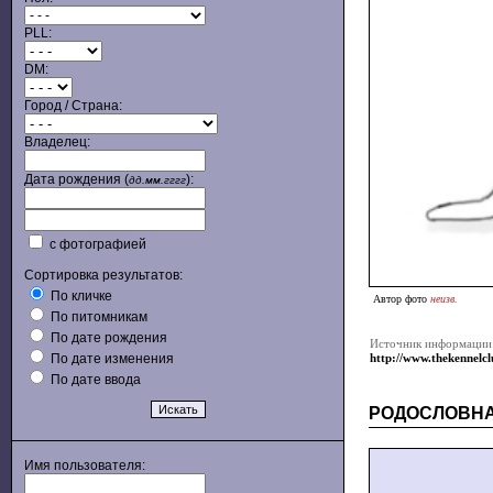
PLL:
DM:
Город / Страна:
Владелец:
Дата рождения (
):
дд.мм.гггг
с фотографией
Сортировка результатов:
По кличке
Автор фото
неизв.
По питомникам
По дате рождения
Источник информации
По дате изменения
http://www.thekennelc
По дате ввода
РОДОСЛОВН
Имя пользователя: