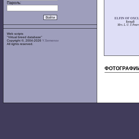
Пароль:
ELFIN OF OXC
Белый
Mrs. L. U. T. Pear
Web scripts
''Virtual breed database''
Copyright ©, 2004-2026
Y.Semenov
All rights reserved.
ФОТОГРАФИ