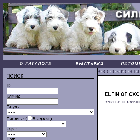
О КАТАЛОГЕ
ПИТОМ
ВЫСТАВКИ
A
·
B
·
C
·
D
·
E
·
F
·
G
·
H
·
I
·
J
ПОИСК
ID:
ELFIN OF OX
Кличка:
ОСНОВНАЯ ИНФОРМАЦ
Титулы
Питомник (
Владелец):
Окрас:
Пол: