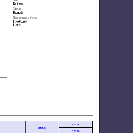
Кобель
Окрас:
Белый
Потомков в базе:
1 кобелей
1 сук
неизв.
неизв.
неизв.