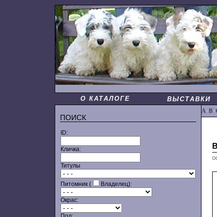
О КАТАЛОГЕ
ВЫСТАВКИ
A
·
B
·
ПОИСК
ID:
Кличка:
О
Титулы
Питомник (
Владелец):
Окрас:
Пол: