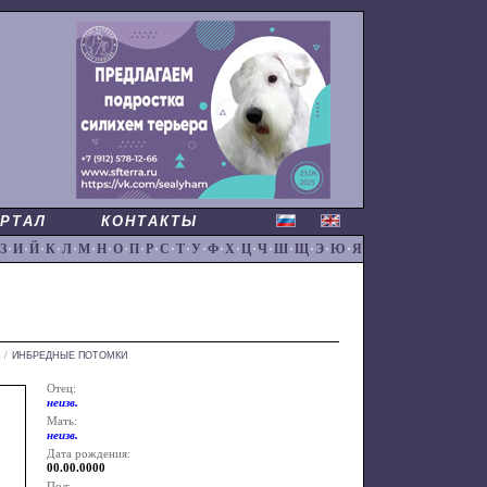
РТАЛ
КОНТАКТЫ
З
·
И
·
Й
·
К
·
Л
·
М
·
Н
·
О
·
П
·
Р
·
С
·
Т
·
У
·
Ф
·
Х
·
Ц
·
Ч
·
Ш
·
Щ
·
Э
·
Ю
·
Я
/
ИНБРЕДНЫЕ ПОТОМКИ
Отец:
неизв.
Мать:
неизв.
Дата рождения:
00.00.0000
Пол: