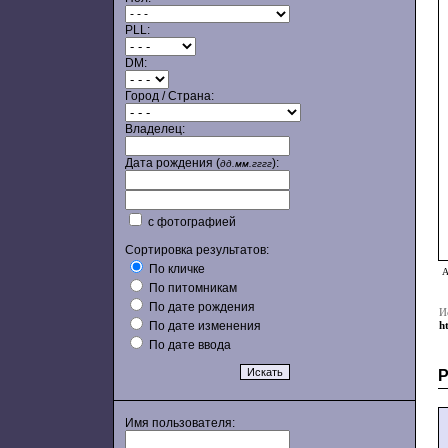
PLL:
DM:
Город / Страна:
Владелец:
Дата рождения (
):
дд.мм.гггг
с фотографией
Сортировка результатов:
По кличке
А
По питомникам
По дате рождения
И
По дате изменения
h
По дате ввода
Имя пользователя: