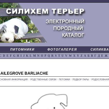
ПИТОМНИКИ
ФОТОГАЛЕРЕЯ
СИЛИКВА
C
·
D
·
E
·
F
·
G
·
H
·
I
·
J
·
K
·
L
·
M
·
N
·
O
·
P
·
Q
·
R
·
S
·
T
·
U
·
V
·
W
·
X
·
Y
·
Z
·
А
·
Б
·
В
·
Г
·
Д
·
Е
·
Ж
·
BAILEGROVE BARLIACHE
СНОВНАЯ ИНФОРМАЦИЯ
/
РОДСТВЕННЫЕ СВЯЗИ
/
ПОТОМКИ
/
ПОДБОР ПАРЫ
/
РОДОСЛОВНАЯ