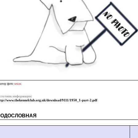
втор фото
неизв.
сточник информации:
ttp://www.thekennelclub.org.uk/download/9111/1950_1-part-2.pdf
РОДОСЛОВНАЯ