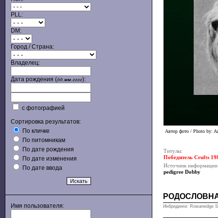
PLL:
DM:
Город / Страна:
Владелец:
Дата рождения (
):
дд.мм.гггг
с фотографией
Сортировка результатов:
По кличке
Автор фото / Photo by: A
По питомникам
По дате рождения
Титулы:
Победитель Crufts 19
По дате изменения
Источник информации
По дате ввода
pedigree Dobby
РОДОСЛОВН
Имя пользователя:
Инбридинги: Rowanedge Sta