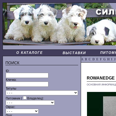
О КАТАЛОГЕ
ПИТОМ
ВЫСТАВКИ
A
·
B
·
C
·
D
·
E
·
F
·
G
·
H
·
I
·
J
ПОИСК
ID:
ROWANEDGE S
Кличка:
ОСНОВНАЯ ИНФОРМАЦ
Титулы
Питомник (
Владелец):
Окрас:
Пол: