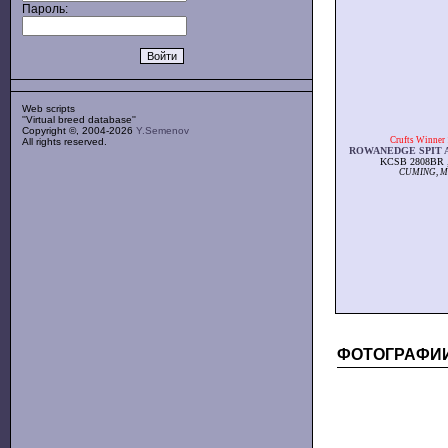
Пароль:
Web scripts
''Virtual breed database''
Copyright ©, 2004-2026
Y.Semenov
Crufts Winner
All rights reserved.
ROWANEDGE SPIT 
KCSB 2808BR 
CUMING, Mr
ФОТОГРАФИ