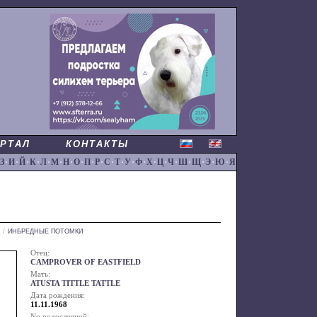
РТАЛ
КОНТАКТЫ
З
·
И
·
Й
·
К
·
Л
·
М
·
Н
·
О
·
П
·
Р
·
С
·
Т
·
У
·
Ф
·
Х
·
Ц
·
Ч
·
Ш
·
Щ
·
Э
·
Ю
·
Я
/
ИНБРЕДНЫЕ ПОТОМКИ
Отец:
CAMPROVER OF EASTFIELD
Мать:
ATUSTA TITTLE TATTLE
Дата рождения:
11.11.1968
No родословной: