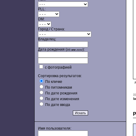
PLL:
DM:
Город / Страна:
Владелец:
Дата рождения (
):
дд.мм.гггг
с фотографией
Сортировка результатов:
По кличке
А
По питомникам
По дате рождения
И
По дате изменения
h
По дате ввода
Имя пользователя: