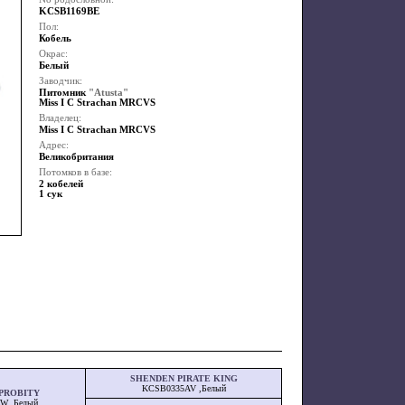
KCSB1169BE
Пол:
Кобель
Окрас:
Белый
Заводчик:
Питомник
"Atusta"
Miss I C Strachan MRCVS
Владелец:
Miss I C Strachan MRCVS
Адрес:
Великобритания
Потомков в базе:
2 кобелей
1 сук
SHENDEN PIRATE KING
KCSB0335AV ,Белый
PROBITY
W ,Белый