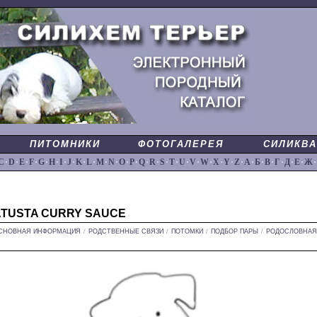
ПИТОМНИКИ
ФОТОГАЛЕРЕЯ
СИЛИКВА
C
·
D
·
E
·
F
·
G
·
H
·
I
·
J
·
K
·
L
·
M
·
N
·
O
·
P
·
Q
·
R
·
S
·
T
·
U
·
V
·
W
·
X
·
Y
·
Z
·
А
·
Б
·
В
·
Г
·
Д
·
Е
·
Ж
·
ATUSTA CURRY SAUCE
СНОВНАЯ ИНФОРМАЦИЯ
/
РОДСТВЕННЫЕ СВЯЗИ
/
ПОТОМКИ
/
ПОДБОР ПАРЫ
/
РОДОСЛОВНАЯ