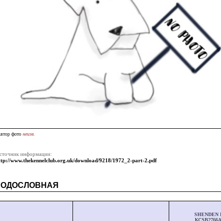
втор фото
неизв.
сточник информации:
ttp://www.thekennelclub.org.uk/download/9218/1972_2-part-2.pdf
РОДОСЛОВНАЯ
SHENDEN 
KCSB2766A