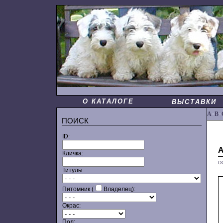
О КАТАЛОГЕ
ВЫСТАВКИ
A
·
B
·
ПОИСК
ID:
Кличка:
О
Титулы
Питомник (
Владелец):
Окрас:
Пол: