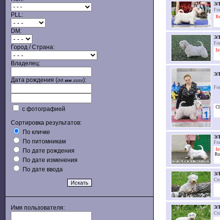
Э
Fo
PLL:
Re
DM:
ЭЛ
Fo
Город / Страна:
In
Владелец:
Э
Дата рождения (
):
дд.мм.гггг
Fo
Ch
с фотографией
Сортировка результатов:
По кличке
ЭЛ
По питомникам
Fo
In
По дате рождения
Ru
По дате изменения
По дате ввода
Э
Cro
Имя пользователя:
Э
Cro