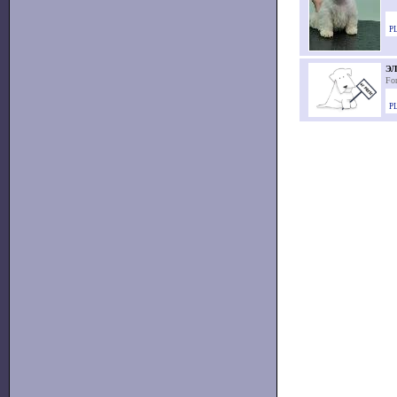
PL
ЭЛ
Fo
PL