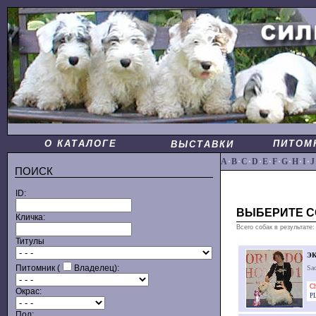
О КАТАЛОГЕ
ПИТОМ
ВЫСТАВКИ
A
·
B
·
C
·
D
·
E
·
F
·
G
·
H
·
I
·
J
ПОИСК
ID:
ВЫБЕРИТЕ С
Кличка:
Всего собак в результате:
Титулы
Э
Питомник (
Владелец):
Sa
Ch
Окрас:
PL
Пол: