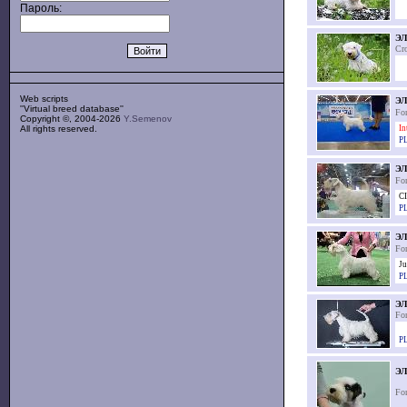
Пароль:
Э
Cro
Web scripts
Э
''Virtual breed database''
Fo
Copyright ©, 2004-2026
Y.Semenov
All rights reserved.
In
PL
Э
Fo
CI
PL
ЭЛ
Fo
Ju
PL
ЭЛ
Fo
PL
Э
Fo