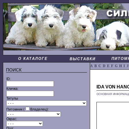
О КАТАЛОГЕ
ПИТОМ
ВЫСТАВКИ
A
·
B
·
C
·
D
·
E
·
F
·
G
·
H
·
I
·
J
ПОИСК
ID:
IDA VON HAN
Кличка:
ОСНОВНАЯ ИНФОРМАЦ
Титулы
Питомник (
Владелец):
Окрас:
Пол: