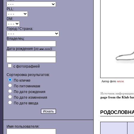
PLL:
DM:
Город / Страна:
Владелец:
Дата рождения (
):
дд.мм.гггг
с фотографией
Сортировка результатов:
По кличке
Автор фото
неизв.
По питомникам
По дате рождения
Источник информации
По дате изменения
page from the Klub fu
По дате ввода
РОДОСЛОВН
Имя пользователя: