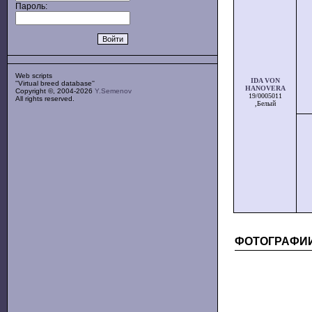
Пароль:
Web scripts
IDA VON
''Virtual breed database''
HANOVERA
Copyright ©, 2004-2026
Y.Semenov
19/0005011
All rights reserved.
,Белый
ФОТОГРАФИ