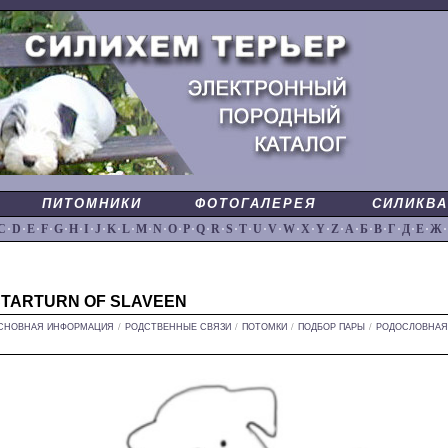
ПИТОМНИКИ
ФОТОГАЛЕРЕЯ
СИЛИКВА
C
·
D
·
E
·
F
·
G
·
H
·
I
·
J
·
K
·
L
·
M
·
N
·
O
·
P
·
Q
·
R
·
S
·
T
·
U
·
V
·
W
·
X
·
Y
·
Z
·
А
·
Б
·
В
·
Г
·
Д
·
Е
·
Ж
·
STARTURN OF SLAVEEN
СНОВНАЯ ИНФОРМАЦИЯ
/
РОДСТВЕННЫЕ СВЯЗИ
/
ПОТОМКИ
/
ПОДБОР ПАРЫ
/
РОДОСЛОВНАЯ