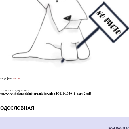
втор фото
неизв.
сточник информации:
ttp://www.thekennelclub.org.uk/download/9111/1950_1-part-2.pdf
РОДОСЛОВНАЯ
SCALING SLI