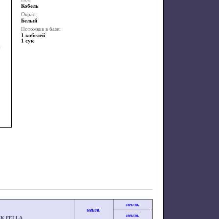
Кобель
Окрас:
Белый
Потомков в базе:
1 кобелей
1 сук
неизв.
неизв.
неизв.
CK FELLA