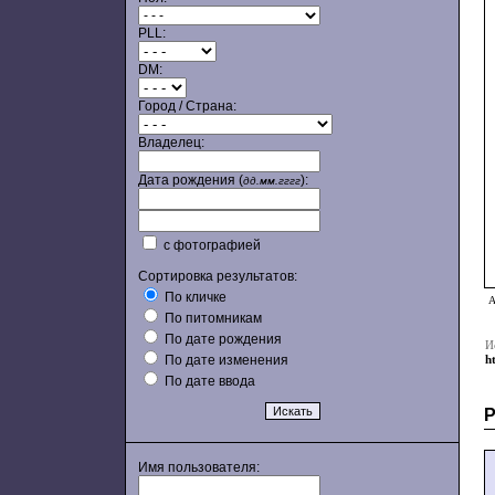
PLL:
DM:
Город / Страна:
Владелец:
Дата рождения (
):
дд.мм.гггг
с фотографией
Сортировка результатов:
По кличке
А
По питомникам
По дате рождения
И
По дате изменения
h
По дате ввода
Имя пользователя: