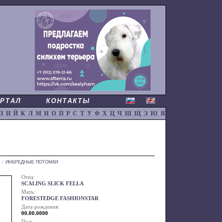
РТАЛ
КОНТАКТЫ
З
·
И
·
Й
·
К
·
Л
·
М
·
Н
·
О
·
П
·
Р
·
С
·
Т
·
У
·
Ф
·
Х
·
Ц
·
Ч
·
Ш
·
Щ
·
Э
·
Ю
·
Я
/
ИНБРЕДНЫЕ ПОТОМКИ
Отец:
SCALING SLICK FELLA
Мать:
FORESTEDGE FASHIONSTAR
Дата рождения:
00.00.0000
Пол: