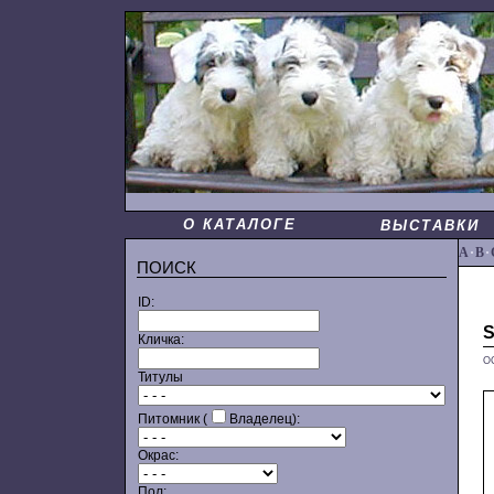
О КАТАЛОГЕ
ВЫСТАВКИ
A
·
B
·
ПОИСК
ID:
Кличка:
О
Титулы
Питомник (
Владелец):
Окрас:
Пол: