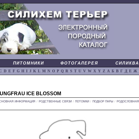
ПИТОМНИКИ
ФОТОГАЛЕРЕЯ
СИЛИКВА
C
·
D
·
E
·
F
·
G
·
H
·
I
·
J
·
K
·
L
·
M
·
N
·
O
·
P
·
Q
·
R
·
S
·
T
·
U
·
V
·
W
·
X
·
Y
·
Z
·
А
·
Б
·
В
·
Г
·
Д
·
Е
·
Ж
·
JUNGFRAU ICE BLOSSOM
СНОВНАЯ ИНФОРМАЦИЯ
/
РОДСТВЕННЫЕ СВЯЗИ
/
ПОТОМКИ
/
ПОДБОР ПАРЫ
/
РОДОСЛОВНАЯ