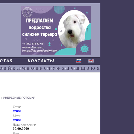
РТАЛ
КОНТАКТЫ
З
·
И
·
Й
·
К
·
Л
·
М
·
Н
·
О
·
П
·
Р
·
С
·
Т
·
У
·
Ф
·
Х
·
Ц
·
Ч
·
Ш
·
Щ
·
Э
·
Ю
·
Я
/
ИНБРЕДНЫЕ ПОТОМКИ
Отец:
неизв.
Мать:
неизв.
Дата рождения:
00.00.0000
Пол: