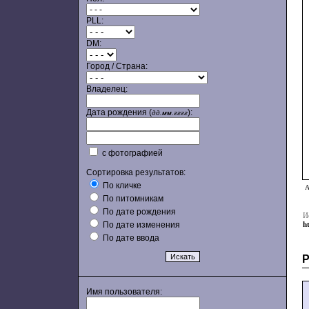
PLL:
DM:
Город / Страна:
Владелец:
Дата рождения (
):
дд.мм.гггг
с фотографией
Сортировка результатов:
По кличке
А
По питомникам
По дате рождения
И
По дате изменения
h
По дате ввода
Имя пользователя: