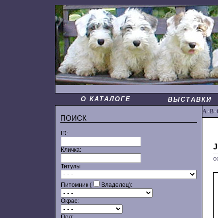
О КАТАЛОГЕ
ВЫСТАВКИ
A
·
B
·
ПОИСК
ID:
Кличка:
О
Титулы
Питомник (
Владелец):
Окрас:
Пол: