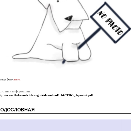
втор фото
неизв.
сточник информации:
ttp://www.thekennelclub.org.uk/download/9142/1965_1-part-2.pdf
РОДОСЛОВНАЯ