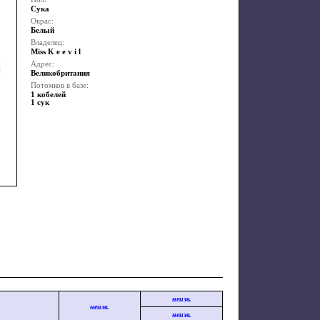
Сука
Окрас:
Белый
Владелец:
Miss K e e v i l
Адрес:
Великобритания
Потомков в базе:
1 кобелей
1 сук
неизв.
неизв.
неизв.