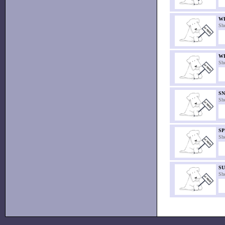
WI
Sh
W
Sh
S
Sh
SP
Sh
SU
Sh