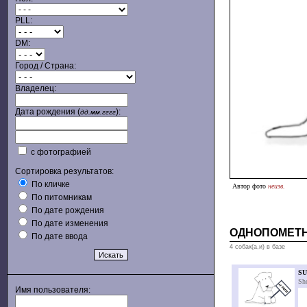
PLL:
DM:
Город / Страна:
Владелец:
Дата рождения (
):
дд.мм.гггг
с фотографией
Сортировка результатов:
По кличке
Автор фото
неизв.
По питомникам
По дате рождения
По дате изменения
ОДНОПОМЕТ
По дате ввода
4 собак(а,и) в базе
SU
Sh
Имя пользователя: