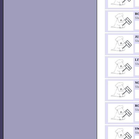
B
Sh
JU
Sh
L
Sh
N
Sh
R
Sh
S
Sh