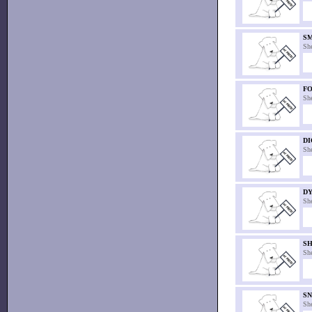
SM
Sh
FO
Sh
DI
Sh
DY
Sh
SH
Sh
S
Sh