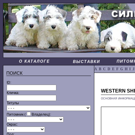
О КАТАЛОГЕ
ПИТОМ
ВЫСТАВКИ
A
·
B
·
C
·
D
·
E
·
F
·
G
·
H
·
I
·
J
ПОИСК
ID:
WESTERN SHE
Кличка:
ОСНОВНАЯ ИНФОРМАЦ
Титулы
Питомник (
Владелец):
Окрас:
Пол: