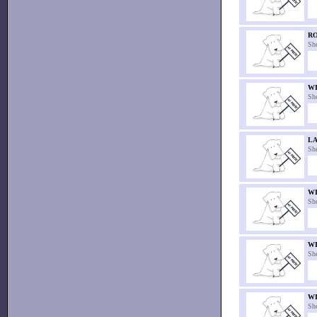
R
Sh
W
Sh
L
Sh
W
Sh
W
Sh
W
Sh