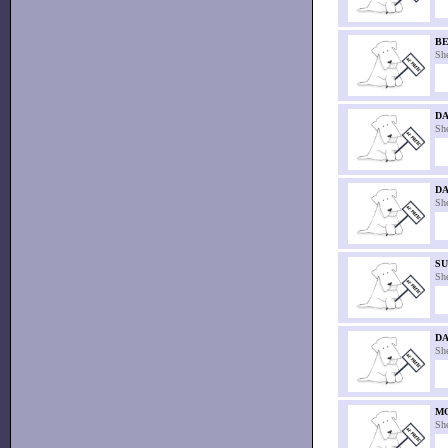
B
Sh
D
Sh
D
Sh
SU
Sh
DA
Sh
M
Sh